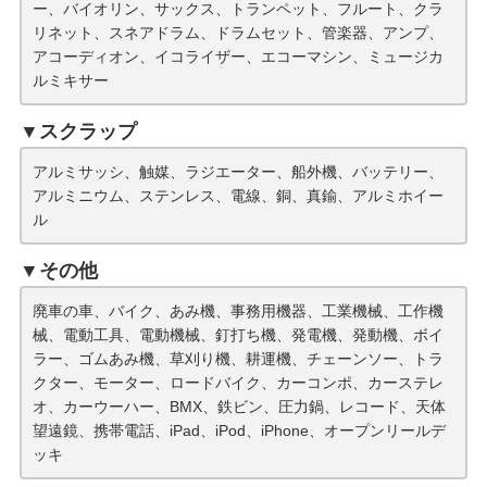
ー、バイオリン、サックス、トランペット、フルート、クラ
リネット、スネアドラム、ドラムセット、管楽器、アンプ、
アコーディオン、イコライザー、エコーマシン、ミュージカ
ルミキサー
▼スクラップ
アルミサッシ、触媒、ラジエーター、船外機、バッテリー、
アルミニウム、ステンレス、電線、銅、真鍮、アルミホイー
ル
▼その他
廃車の車、バイク、あみ機、事務用機器、工業機械、工作機
械、電動工具、電動機械、釘打ち機、発電機、発動機、ボイ
ラー、ゴムあみ機、草刈り機、耕運機、チェーンソー、トラ
クター、モーター、ロードバイク、カーコンポ、カーステレ
オ、カーウーハー、BMX、鉄ビン、圧力鍋、レコード、天体
望遠鏡、携帯電話、iPad、iPod、iPhone、オープンリールデ
ッキ