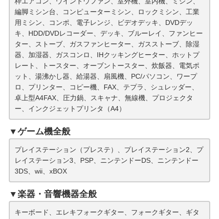
枠エアコン、ウインドウファン、室外機、室内機、ミシン、
編脚ミシン台、コンピューターミシン、ロックミシン、工業
用ミシン、コンポ、電子レンジ、ビデオデッキ、DVDデッ
キ、HDD/DVDレコーダー、デッキ、ブルーレイ、ファンヒー
ター、ストーブ、ガスファンヒーター、ガスストーブ、除湿
器、加湿器、ガスコンロ、IHクッキングヒーター、ホットプ
レート、トースター、オーブントースター、炊飯器、電気ポ
ット、湯沸かし器、給湯器、扇風機、PC/パソコン、ワープ
ロ、プリンター、コピー機、FAX、テプラ、シュレッダー、
卓上型A4FAX、圧力鍋、スキャナ、無線機、プロジェクタ
ー、インクジェットプリンタ（A4）
▼ゲーム機全般
プレイステーション（プレステ）、プレイステーション2、プ
レイステーション3、PSP、ニンテンドーDS、ニンテンドー
3DS、wii、xBOX
▼楽器・音響機器全般
キーボード、エレキフォークギター、フォークギター、ギタ